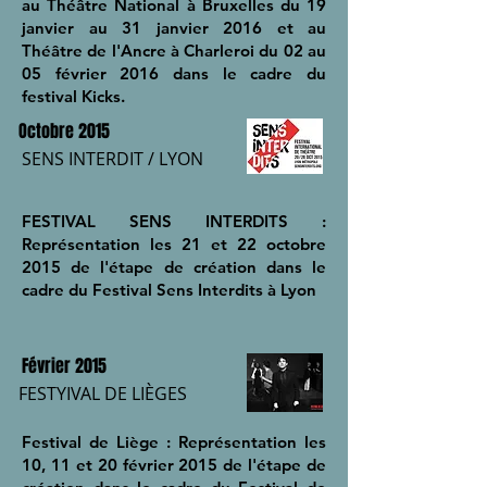
au Théâtre National à Bruxelles du 19
janvier au 31 janvier 2016 et au
Théâtre de l'Ancre à Charleroi du 02 au
05 février 2016 dans le cadre du
festival Kicks.
Octobre 2015
SENS INTERDIT / LYON
FESTIVAL SENS INTERDITS :
Représentation les 21 et 22 octobre
2015 de l'étape de création dans le
cadre du Festival Sens Interdits à Lyon
Février 2015
FESTYIVAL DE LIÈGES
Festival de Liège : Représentation les
10, 11 et 20 février 2015 de l'étape de