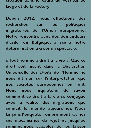
création dans le cadre du Festival de
Liège et de la Factory
Depuis 2012, nous effectuons des
recherches sur les politiques
migratoires de l’Union européenne.
Notre rencontre avec des demandeurs
d’asile, en Belgique, a scellé notre
détermination à créer un spectacle.
« Tout homme a droit à la vie ». Que ce
droit soit inscrit dans la Déclaration
Universelle des Droits de l’Homme ne
nous dit rien sur l’interprétation que
nos sociétés européennes en font.
Nous nous inquiétons de savoir
comment ce droit à la vie se conjugue
avec la réalité des migrations que
connaît le monde aujourd’hui. Nous
lançons l’enquête : où prennent racines
ces mécanismes de rejet et jusqu’où
sommes-nous capables de les laisser