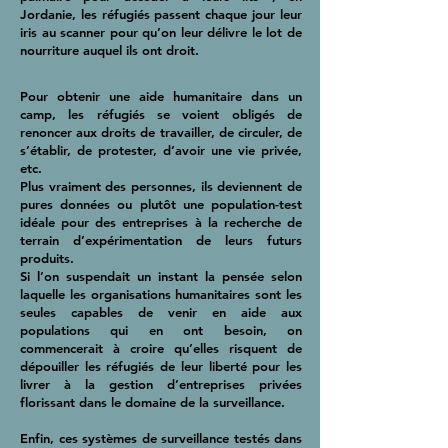
Jordanie, les réfugiés passent chaque jour leur
iris au scanner pour qu’on leur délivre le lot de
nourriture auquel ils ont droit.
Pour obtenir une aide humanitaire dans un
camp, les réfugiés se voient obligés de
renoncer aux droits de travailler, de circuler, de
s’établir, de protester, d’avoir une vie privée,
etc.
Plus vraiment des personnes, ils deviennent de
pures données ou plutôt une population-test
idéale pour des entreprises à la recherche de
terrain d’expérimentation de leurs futurs
produits.
Si l’on suspendait un instant la pensée selon
laquelle les organisations humanitaires sont les
seules capables de venir en aide aux
populations qui en ont besoin, on
commencerait à croire qu’elles risquent de
dépouiller les réfugiés de leur liberté pour les
livrer à la gestion d’entreprises privées
florissant dans le domaine de la surveillance.
Enfin, ces systèmes de surveillance testés dans