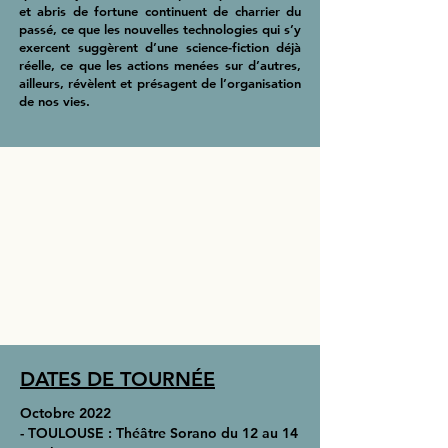
et abris de fortune continuent de charrier du
passé, ce que les nouvelles technologies qui s’y
exercent suggèrent d’une science-fiction déjà
réelle, ce que les actions menées sur d’autres,
ailleurs, révèlent et présagent de l’organisation
de nos vies.
DATES DE TOURNÉE
Octobre 2022
- TOULOUSE : Théâtre Sorano du 12 au 14