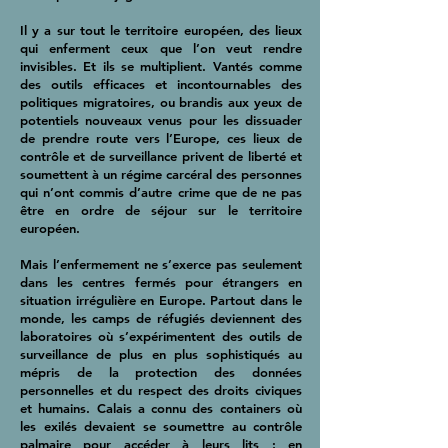
Il y a sur tout le territoire européen, des lieux
qui enferment ceux que l’on veut rendre
invisibles. Et ils se multiplient. Vantés comme
des outils efficaces et incontournables des
politiques migratoires, ou brandis aux yeux de
potentiels nouveaux venus pour les dissuader
de prendre route vers l’Europe, ces lieux de
contrôle et de surveillance privent de liberté et
soumettent à un régime carcéral des personnes
qui n’ont commis d’autre crime que de ne pas
être en ordre de séjour sur le territoire
européen.
Mais l’enfermement ne s’exerce pas seulement
dans les centres fermés pour étrangers en
situation irrégulière en Europe. Partout dans le
monde, les camps de réfugiés deviennent des
laboratoires où s’expérimentent des outils de
surveillance de plus en plus sophistiqués au
mépris de la protection des données
personnelles et du respect des droits civiques
et humains. Calais a connu des containers où
les exilés devaient se soumettre au contrôle
palmaire pour accéder à leurs lits ; en