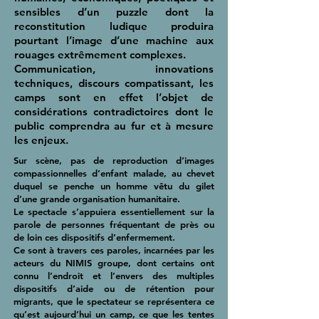
sensibles d’un puzzle dont la
reconstitution ludique produira
pourtant l’image d’une machine aux
rouages extrêmement complexes.
Communication, innovations
techniques, discours compatissant, les
camps sont en effet l’objet de
considérations contradictoires dont le
public comprendra au fur et à mesure
les enjeux.
Sur scène, pas de reproduction d’images
compassionnelles d’enfant malade, au chevet
duquel se penche un homme vêtu du gilet
d’une grande organisation humanitaire.
Le spectacle s’appuiera essentiellement sur la
parole de personnes fréquentant de près ou
de loin ces dispositifs d’enfermement.
Ce sont à travers ces paroles, incarnées par les
acteurs du NIMIS groupe, dont certains ont
connu l’endroit et l’envers des multiples
dispositifs d’aide ou de rétention pour
migrants, que le spectateur se représentera ce
qu’est aujourd’hui un camp, ce que les tentes