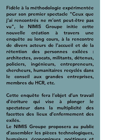
Fidèle à la méthodologie expérimentée
pour son premier spectacle "Ceux que
j’ai rencontrés ne m’ont peut-être pas
vu", le NIMIS Groupe initie cette
nouvelle création à travers une
enquête au long cours, à la rencontre
de divers acteurs de l’accueil et de la
rétention des personnes exilées :
architectes, avocats, militants, détenus,
policiers, ingénieurs, entrepreneurs,
chercheurs, humanitaires recyclés dans
le conseil aux grandes entreprises,
membres du HCR, etc.
Cette enquête fera l’objet d’un travail
d’écriture qui vise à plonger le
spectateur dans la multiplicité des
facettes des lieux d’enfermement des
exilés.
Le NIMIS Groupe proposera au public
d’assembler les pièces technologiques,
humaines, économiques, poétiques et