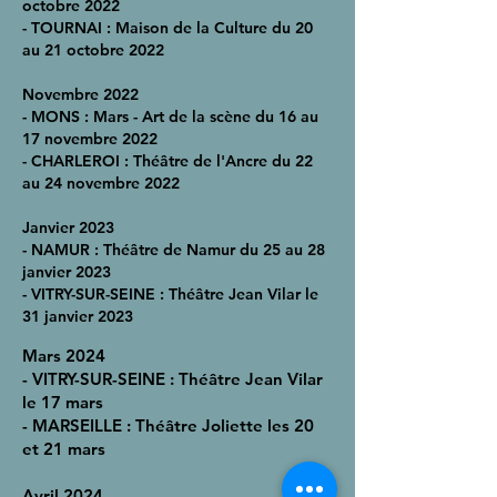
octobre 2022
- TOURNAI : Maison de la Culture du 20
au 21 octobre 2022
Novembre 2022
- MONS : Mars - Art de la scène du 16 au
17 novembre 2022
- CHARLEROI : Théâtre de l'Ancre du 22
au 24 novembre 2022
Janvier 2023
- NAMUR : Théâtre de Namur du 25 au 28
janvier 2023
- VITRY-SUR-SEINE : Théâtre Jean Vilar le
31 janvier 2023
Mars 2024
- VITRY-SUR-SEINE : Théâtre Jean Vilar
le 17 mars
- MARSEILLE : Théâtre Joliette les 20
et 21 mars
Avril 2024